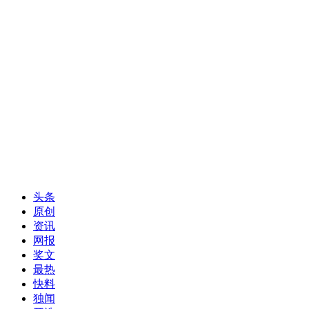
头条
原创
资讯
网报
奖文
最热
快料
独闻