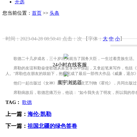
开选
您当前位置：
首页
>>
头条
时间：2023-04-28 08:50:41
点击：
次
【字体：
大
中
小
】
歌德二十几岁成名，三十岁出头就当了国务大臣，一生过着贵族生活。比
24小时在线客服
席勒的友谊和勤奋使歌德从富贵享乐中惊起，又拿起笔来写作，包括《浮土
人。"席勒也在朋友的鼓励下，抱病完成了最后一部伟大作品《威廉，退尔
寰宇浏览器
他们一起出版过《女神》杂志，合办过文艺刊物《霍伦》，共同出版过诗
席勒病故后，歌德悲痛万分，他说： "如今我失去了明友，所以我的存在
TAG：
歌德
上一篇：
海伦·凯勒
下一篇：
祖国北疆的绿色答卷