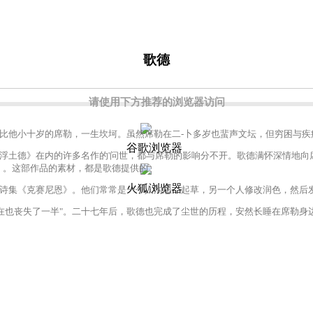
歌德
请使用下方推荐的浏览器访问
他小十岁的席勒，一生坎坷。虽然席勒在二-卜多岁也蜚声文坛，但穷困与疾
谷歌浏览器
德》在内的许多名作的'问世，都与席勒的影响分不开。歌德满怀深情地向席勒
》。这部作品的素材，都是歌德提供的。
火狐浏览器
集《克赛尼恩》。他们常常是一个人沟思，起草，另一个人修改润色，然后发
也丧失了一半"。二十七年后，歌德也完成了尘世的历程，安然长睡在席勒身