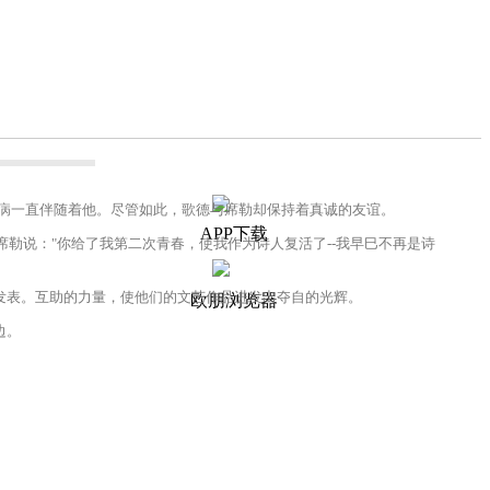
病一直伴随着他。尽管如此，歌德与席勒却保持着真诚的友谊。
APP下载
说："你给了我第二次青春，使我作为诗人复活了--我早巳不再是诗
表。互助的力量，使他们的文艺作品进发出夺自的光辉。
欧朋浏览器
边。